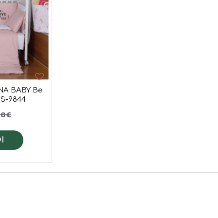
NA BABY Be
IS-9844
00€
Ι