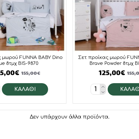
ς μωρού FUNNA BABY Dino
Σετ προίκας μωρού FUN
ue 8τμχ BIS-9870
Brave Powder 8τμχ B
25,00€
125,00€
155,00€
155,
ΚΑΛΆΘΙ
ΚΑΛΆΘ
Δεν υπάρχουν άλλα προϊόντα.