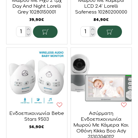
Μωρού Με Ήχο 2 τμχ
Μωρού Με Κάμερα
Day And Night Lorelli
LCD 2.4' Lorelli
Grey 10280150001
Safeness 10280200000
39,90€
84,90€
Ενδοεπικοινωνία Bebe
Ασύρματη
Stars 9503
Ενδοεπικοινωνία
Μωρού Με Κάμερα Και
54,90€
Οθόνη Kikka Boo Ady
31303040112