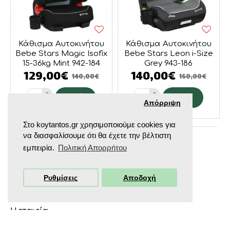
Κάθισμα Αυτοκινήτου
Κάθισμα Αυτοκινήτου
Bebe Stars Magic Isofix
Bebe Stars Leon i-Size
15-36kg Mint 942-184
Grey 943-186
129,00€
140,00€
140,00€
160,00€
Απόρριψη
Στο koytantos.gr χρησιμοποιούμε cookies για
να διασφαλίσουμε ότι θα έχετε την βέλτιστη
Δεν υπάρχουν άλλα προϊόντα.
εμπειρία.
Πολιτική Απορρήτου
Ρυθμίσεις
Αποδοχή
ΦΙΛΤΡΑ
KOYTANTOS.GR
Η εταιρία
Κατάστημα