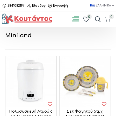
2841082197
Είσοδος
Εγγραφή
ΕΛΛΗΝΙΚΆ
0
0
Miniland
Πολυσυσκευή Ατμού 6
Σετ Φαγητού 5τμχ.