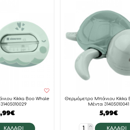
νιου Kikka Boo Whale
Θερμόμετρο Μπάνιου Kikka 
31405010029
Μέντα 31405010041
3,99€
5,99€
ΚΑΛΆΘΙ
ΚΑΛΆΘΙ