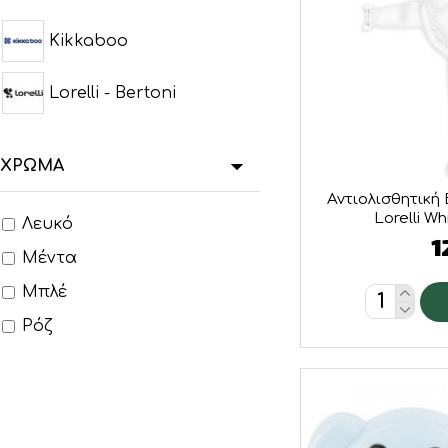
Kikkaboo
Lorelli - Bertoni
ΧΡΏΜΑ
Αντιολισθητική
Lorelli W
Λευκό
1
Μέντα
Μπλέ
Ρόζ