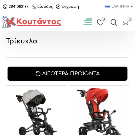
2841082197
Είσοδος
Εγγραφή
ΕΛΛΗΝΙΚΆ
0
0
Τρίκυκλα
ΛΙΓΌΤΕΡΑ ΠΡΟΪΌΝΤΑ