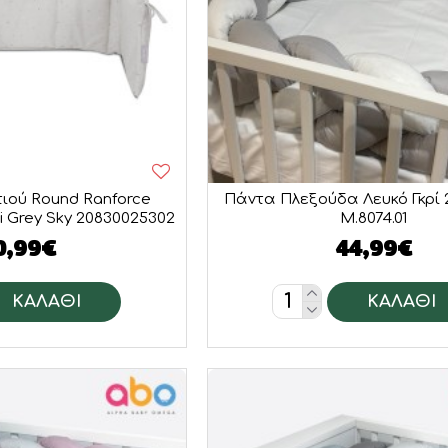
ιού Round Ranforce
Πάντα Πλεξούδα Λευκό Γκρί 
i Grey Sky 20830025302
M.8074.01
0,99€
44,99€
ΚΑΛΆΘΙ
ΚΑΛΆΘΙ