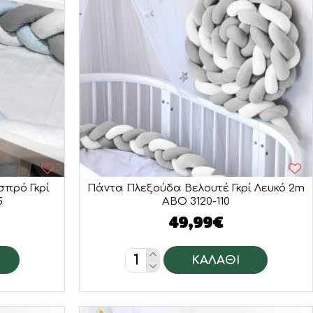
σπρό Γκρί
Πάντα Πλεξούδα Βελουτέ Γκρί Λευκό 2m
5
ABO 3120-110
49,99€
ΚΑΛΆΘΙ