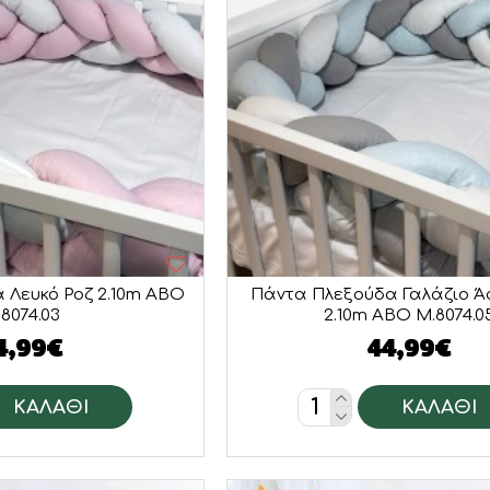
 Λευκό Ροζ 2.10m ABO
Πάντα Πλεξούδα Γαλάζιο Ά
8074.03
2.10m ABO M.8074.0
4,99€
44,99€
ΚΑΛΆΘΙ
ΚΑΛΆΘΙ