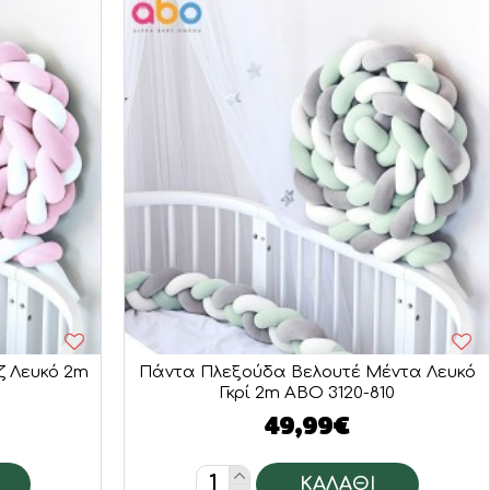
ζ Λευκό 2m
Πάντα Πλεξούδα Βελουτέ Μέντα Λευκό
Γκρί 2m ABO 3120-810
49,99€
ΚΑΛΆΘΙ