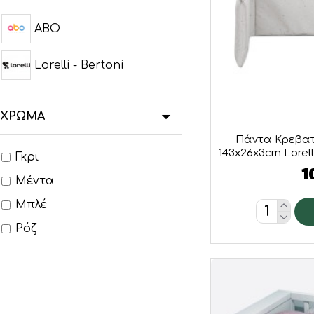
ABO
Lorelli - Bertoni
ΧΡΏΜΑ
Πάντα Κρεβατ
143x26x3cm Lorell
Γκρι
1
Μέντα
Μπλέ
Ρόζ